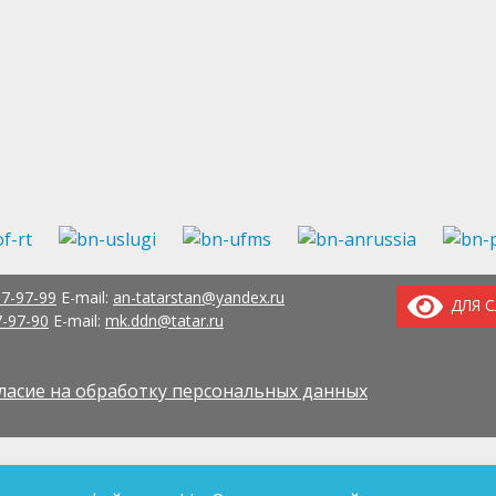
37-97-99
E-mail:
an-tatarstan@yandex.ru
ДЛЯ 
7-97-90
E-mail:
mk.ddn@tatar.ru
ласие на обработку персональных данных