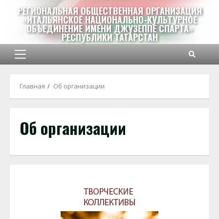
Перейти
РЕГИОНАЛЬНАЯ ОБЩЕСТВЕННАЯ ОРГАНИЗАЦИЯ
к
«ИТАЛЬЯНСКОЕ НАЦИОНАЛЬНО-КУЛЬТУРНОЕ
ОБЪЕДИНЕНИЕ ИМЕНИ ДЖУЗЕППЕ СПАРТА»
содержимому
РЕСПУБЛИКИ ТАТАРСТАН
Основное
меню
Главная
Об организации
Об организации