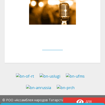
© РОО «Ассамблея народов Татарстана» Тел.:
8
ДЛЯ
(843) 237-97-99
E-mail:
an-tatarstan@yandex.ru