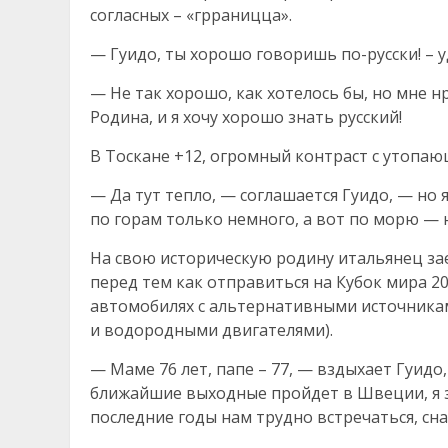
согласных – «грраницца».
— Гуидо, ты хорошо говоришь по-русски! – у
— Не так хорошо, как хотелось бы, но мне н
Родина, и я хочу хорошо знать русский!
В Тоскане +12, огромный контраст с утопаю
— Да тут тепло, — соглашается Гуидо, — но я
по горам только немного, а вот по морю — 
На свою историческую родину итальянец за
перед тем как отправиться на Кубок мира 2
автомобилях с альтернативными источникам
и водородными двигателями).
— Маме 76 лет, папе – 77, — вздыхает Гуидо
ближайшие выходные пройдет в Швеции, я з
последние годы нам трудно встречаться, сн