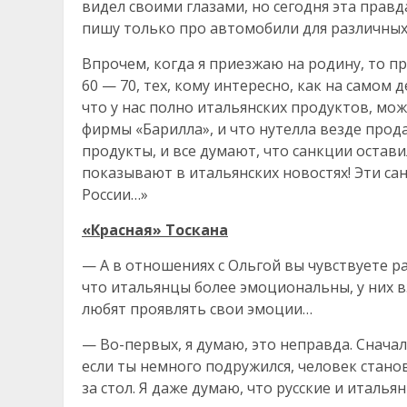
видел своими глазами, но сегодня эта правд
пишу только про автомобили для различных
Впрочем, когда я приезжаю на родину, то п
60 — 70, тех, кому интересно, как на самом 
что у нас полно итальянских продуктов, мо
фирмы «Барилла», и что нутелла везде прода
продукты, и все думают, что санкции оставили
показывают в итальянских новостях! Эти са
России…»
«Красная» Тоскана
— А в отношениях с Ольгой вы чувствуете р
что итальянцы более эмоциональны, у них в
любят проявлять свои эмоции…
— Во-первых, я думаю, это неправда. Сначал
если ты немного подружился, человек станови
за стол. Я даже думаю, что русские и италья