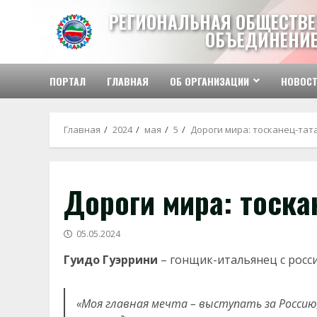
Перейти
РЕГИОНАЛЬНАЯ ОБЩЕСТВЕ
к
ОБЪЕДИНЕНИЕ
содержимому
ПОРТАЛ
ГЛАВНАЯ
ОБ ОРГАНИЗАЦИИ
НОВОС
Главная
2024
мая
5
Дороги мира: тосканец-тат
Дороги мира: тоска
05.05.2024
Гуидо Гуэррини
– гонщик-итальянец с росс
«Моя главная мечта – выступать за Россию,