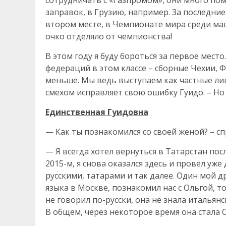
сотрудничать с «Газпромом», они много пом
заправок, в Грузию, например. За последние
втором месте, в Чемпионате мира среди ма
очко отделяло от чемпионства!
В этом году я буду бороться за первое место
федераций в этом классе – сборные Чехии, 
меньше. Мы ведь выступаем как частные лица
смехом исправляет свою ошибку Гуидо. – Н
Единственная Гуидовна
— Как ты познакомился со своей женой? – с
— Я всегда хотел вернуться в Татарстан посл
2015-м, я снова оказался здесь и провел уж
русскими, татарами и так далее. Один мой 
языка в Москве, познакомил нас с Ольгой, т
не говорил по-русски, она не знала итальян
В общем, через некоторое время она стала О