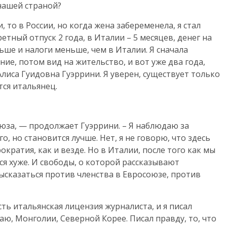
нашей страной?
 то в России, но когда жена забеременела, я стал
етный отпуск 2 года, в Италии – 5 месяцев, денег на
ше и налоги меньше, чем в Италии. Я сначала
е, потом вид на жительство, и вот уже два года,
 Алиса Гуидовна Гуэррини. Я уверен, существует только
тся итальянец.
юза, — продолжает Гуэррини. – Я наблюдаю за
о, но становится лучше. Нет, я не говорю, что здесь
ократия, как и везде. Но в Италии, после того как мы
ся хуже. И свободы, о которой рассказывают
ысказаться против членства в Евросоюзе, против
ть итальянская лицензия журналиста, и я писал
аю, Монголии, Северной Корее. Писал правду, то, что