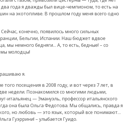
огали с газом, привозили цистерны — туда, где нет
 два года я дважды был вице-чемпионом, то есть на
шин на экотопливе. В прошлом году меня всего одно
. Сейчас, конечно, появилось много сильных
Франции, Бельгии, Испании. Наш бюджет вдвое
, мы немного бедняги… А, то есть, бедные! – со
о мы молодцы!
прашиваю я.
е того посещения в 2008 году, и вот через 7 лет, в
е две недели. Познакомился со многими людьми,
друг-итальянец — Эмануэль, профессор итальянского
огда она была Ольга Федотова. Мы общались, правда я
ского, но любовь — это язык, который все понимают…
льга Гуэррини! – улыбается Гуидо.