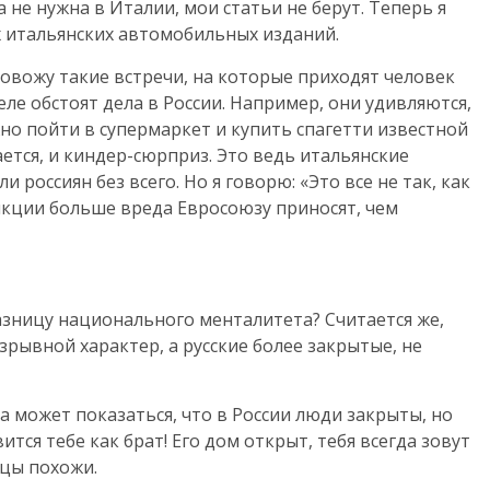
а не нужна в Италии, мои статьи не берут. Теперь я
 итальянских автомобильных изданий.
ровожу такие встречи, на которые приходят человек
деле обстоят дела в России. Например, они удивляются,
жно пойти в супермаркет и купить спагетти известной
ется, и киндер-сюрприз. Это ведь итальянские
 россиян без всего. Но я говорю: «Это все не так, как
нкции больше вреда Евросоюзу приносят, чем
азницу национального менталитета? Считается же,
зрывной характер, а русские более закрытые, не
а может показаться, что в России люди закрыты, но
тся тебе как брат! Его дом открыт, тебя всегда зовут
нцы похожи.