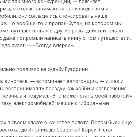
 было так много конкуренции, — поясняет
ирмы, которые занимаются производством и
мобили, они согласились спонсировать наше
ре. Но вообще-то и пропан-бутан, на котором мы
ром я путешествовал в другие разы, действительно
ас даже попросили написать книгу о том путешествии,
egolavanti — «Всегда вперед».
ильно повлияло на судьбу Гуэррини.
в винотеке, — вспоминает автогонщик, — и, как и
н, воспринимал ту поездку как хобби и развлечение,
 жизни, а я подумал: «Это может стать моей работой!»
 газу, электромобилей, машин с гибридными
ах в своем классе в качестве пилота. Потом были еще
остока, до Японии, до Северной Кореи. Я стал