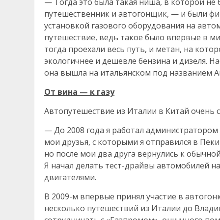
— Тогда это была такая ниша, в которой не
путешественник и автогонщик, — и были ф
установкой газового оборудования на авто
путешествие, ведь такое было впервые в ми
тогда проехали весь путь, и метан, на кото
экологичнее и дешевле бензина и дизеля. Н
она вышла на итальянском под названием Ar
От вина — к газу
Автопутешествие из Италии в Китай очень с
— До 2008 года я работал администратором 
мои друзья, с которыми я отправился в Пеки
но после мои два друга вернулись к обычной
Я начал делать тест-драйвы автомобилей на
двигателями.
В 2009-м впервые принял участие в автогонк
несколько путешествий из Италии до Владив